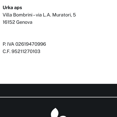
Urka aps
Villa Bombrini – via L.A. Muratori, 5
16152 Genova
hello@associazioneurka.it
urka@pec.it
P. IVA 02619470996
C.F. 95211270103